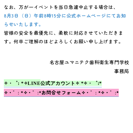
なお、万が一イベントを当日急遽中止する場合は、
8月3日（日）午前8時15分に公式ホームページにてお知
らせいたします。
皆様の安全を最優先に、柔軟に対応させていただきま
す。何卒ご理解のほどよろしくお願い申し上げます。
名古屋ユマニテク歯科衛生専門学校
事務局
✧・゜: *✧
LINE
公式アカウント
✧ *✧・゜:*
✧・゜: *✧・゜:*
お問合せフォーム
✧・゜: *✧・゜:*